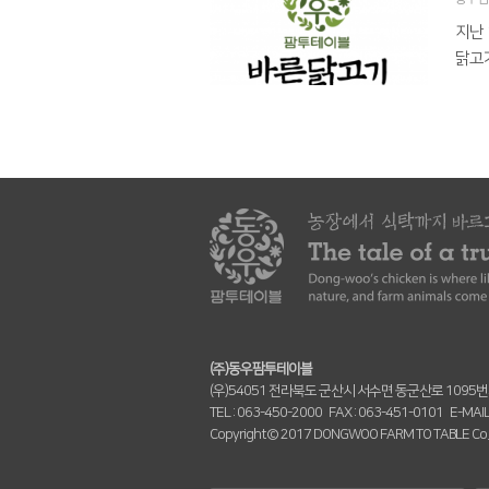
지난 
닭고기
(주)동우팜투테이블
(우)54051 전라북도 군산시 서수면 동군산로 1095
TEL :
063-450-2000
FAX :
063-451-0101
E-MAIL
Copyright© 2017 DONGWOO FARM TO TABLE Co.,Ltd